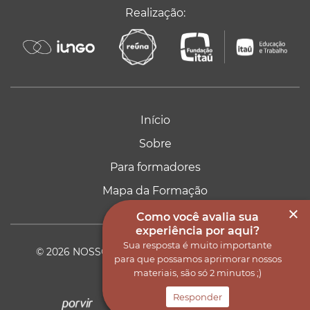
Realização:
Instituto Reuna
Itaú So
Instituto Iungo
Início
Sobre
Para formadores
Mapa da Formação
Como você avalia sua
experiência por aqui?
Sua resposta é muito importante
© 2026 NOSSO ENSINO MÉDIO. Todos os direitos
para que possamos aprimorar nossos
reservados.
materiais, são só 2 minutos ;)
Responder